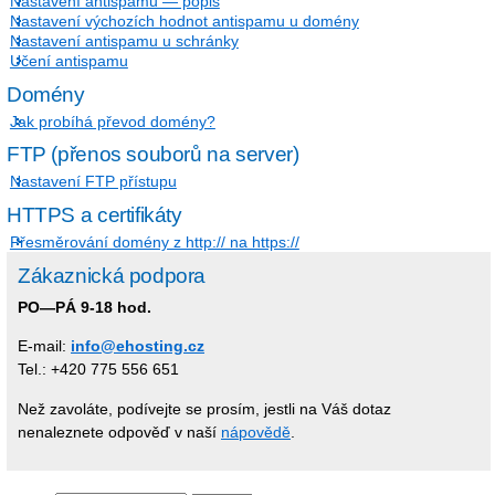
Nastavení antispamu — popis
Nastavení výchozích hodnot antispamu u domény
Nastavení antispamu u schránky
Učení antispamu
Domény
Jak probíhá převod domény?
FTP (přenos souborů na server)
Nastavení FTP přístupu
HTTPS a certifikáty
Přesměrování domény z http:// na https://
Zákaznická podpora
PO—PÁ 9-18 hod.
E-mail:
info@ehosting.cz
Tel.: +420 775 556 651
Než zavoláte, podívejte se prosím, jestli na Váš dotaz
nenaleznete odpověď v naší
nápovědě
.