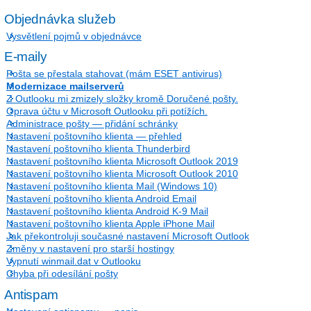
Objednávka služeb
Vysvětlení pojmů v objednávce
E-maily
Pošta se přestala stahovat (mám ESET antivirus)
Modernizace mailserverů
Z Outlooku mi zmizely složky kromě Doručené pošty.
Oprava účtu v Microsoft Outlooku při potížích.
Administrace pošty — přidání schránky
Nastavení poštovního klienta — přehled
Nastavení poštovního klienta Thunderbird
Nastavení poštovního klienta Microsoft Outlook 2019
Nastavení poštovního klienta Microsoft Outlook 2010
Nastavení poštovního klienta Mail (Windows 10)
Nastavení poštovního klienta Android Email
Nastavení poštovního klienta Android K-9 Mail
Nastavení poštovního klienta Apple iPhone Mail
Jak překontroluji současné nastavení Microsoft Outlook
Změny v nastavení pro starší hostingy
Vypnutí winmail.dat v Outlooku
Chyba při odesílání pošty
Antispam