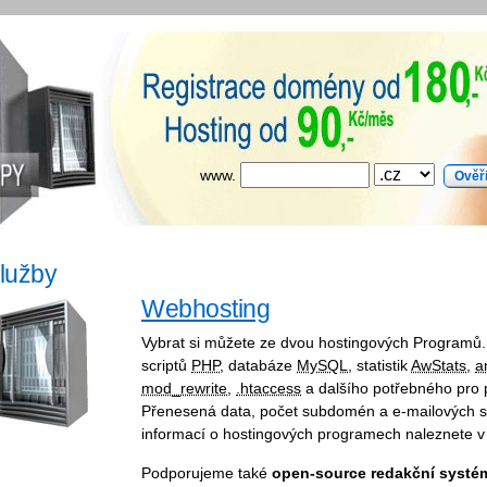
www.
lužby
Webhosting
Vybrat si můžete ze dvou hostingových Programů
scriptů
PHP
, databáze
MySQL
, statistik
AwStats
,
a
mod_rewrite
,
.htaccess
a dalšího potřebného pro
Přenesená data, počet subdomén a e-mailových 
informací o hostingových programech naleznete v
Podporujeme také
open-source redakční systé