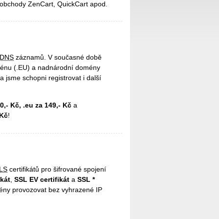
 obchody ZenCart, QuickCart apod.
DNS
záznamů. V současné době
ménu (.EU) a nadnárodní domény
jsme schopni registrovat i další
0,- Kč, .eu za 149,- Kč
a
 Kč
!
LS
certifikátů pro šifrované spojení
ikát
,
SSL EV certifikát
a
SSL *
mény provozovat bez vyhrazené IP