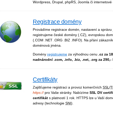
Wordpress, Drupal, phpRS, Joomla či internetové
Registrace domény
Provádíme registrace domén, nastavení a správu
registrujeme české domény (.CZ), evropskou do
(.COM .NET .ORG .BIZ .INFO). Na přání zákazníka 
doménová jména.
Domény
registrujeme
za výhodnou cenu
.cz za 18
nadnárodní .com, .info, .biz, .net, .org za 290,-
Certifikáty
Zajišťujeme registraci a provoz komerčních
SSL
/
T
https://
pro Vaše stránky. Nabízíme
SSL DV certif
certifikát
s platností 1 rok. HTTPS lze u Vaší do
adresy (technologie
SNI
).