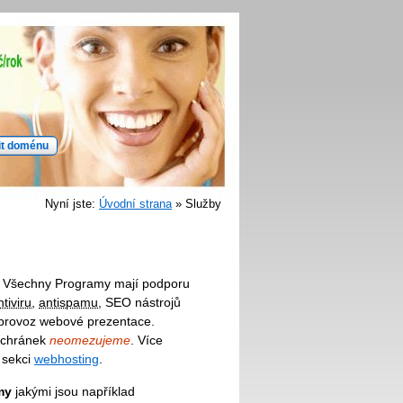
Nyní jste:
Úvodní strana
» Služby
. Všechny Programy mají podporu
ntiviru
,
antispamu
, SEO nástrojů
 provoz webové prezentace.
schránek
neomezujeme
. Více
 sekci
webhosting
.
my
jakými jsou například