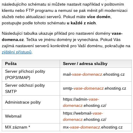
následujícího schématu si můžete nastavit například v poštovním
klientu nebo FTP programu a nemusí se pak měnit při modernizaci
služeb nebo aktualizaci serverů. Pokud máte
více domén
,
postupujte podle tohoto schématu
u každé z nich
.
Následující tabulka ukazuje příklad pro nastavení domény
vase-
domena.cz
. Tečka ve jménu domény je vynechána. Pokud Vás
zajímá nastavení serverů konkrétně pro Vaší doménu, pokračujte na
zjištění přístupů
.
Pošta
Server / adresa služby
Server příchozí pošty
mail-
vase-domenacz
.ehosting.cz
(POP3/IMAP)
Server odchozí pošty
smtp-
vase-domenacz
.ehosting.cz
SMTP
https://admin-
vase-
Administrace pošty
domenacz
.ehosting.cz/
https://webmail-
vase-
Webmail
domenacz
.ehosting.cz/
MX záznam *
mx-
vase-domenacz
.ehosting.cz