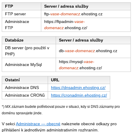
FTP
Server / adresa služby
FTP server
ftp-
vase-domenacz
.ehosting.cz
Administrace
https://ftpadmin-
vase-
FTP
domenacz
.ehosting.cz/
Databáze
Server / adresa služby
DB server (pro použití v
db-
vase-domenacz
.ehosting.cz
PHP)
https://mysql-
vase-
Administrace MySql
domenacz
.ehosting.cz/
Ostatní
URL
Administrace DNS
https://dnsadmin.ehosting.cz/
Administrace CRONů
https://cronadmin.ehosting.cz/
*) MX záznam budete potřebovat pouze v situaci, kdy si DNS záznamy pro
doménu spravujete jinde.
V sekci
Administrace — obecné
naleznete obecné odkazy pro
přihlášení k jednotlivým administrativním rozhraním.