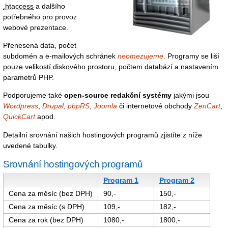
.htaccess
a dalšího
potřebného pro provoz
webové prezentace.
Přenesená data, počet
subdomén a e-mailových schránek
neomezujeme
. Programy se liší
pouze velikostí diskového prostoru, počtem databází a nastavením
parametrů PHP.
Podporujeme také
open-source redakční systémy
jakými jsou
Wordpress
,
Drupal
,
phpRS
,
Joomla
či internetové obchody
ZenCart
,
QuickCart
apod.
Detailní srovnání našich hostingových programů zjistíte z níže
uvedené tabulky.
Srovnání hostingových programů
Program 1
Program 2
Cena za měsíc (bez DPH)
90,-
150,-
Cena za měsíc (s DPH)
109,-
182,-
Cena za rok (bez DPH)
1080,-
1800,-