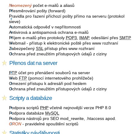
Neomezený
počet e-mailů a aliasů
Přesměrování pošty (forward)
Pravidla pro řazení příchozí pošty přímo na serveru (protokol
sieve)
Automatická odpověď v nepřítomnosti
Antivirová a antispamová ochrana e-mailů
Příjem e-mailů přes protokoly
POP3
,
IMAP
, odesílání přes
SMTP
Webmail - přístup k elektronické poště přes www rozhraní
Zabezpečený
SSL
přístup přes www rozhraní
Ochrana před zneužitím přístupových údajů z ciziny
Přenos dat na server
FTP
účet pro přenášení souborů na server
Web
FTP
(pomocí internetového prohlížeče)
Omezení přístupu k adresáři pod heslem
Ochrana před zneužitím přístupových údajů z ciziny
Scripty a databáze
Podpora scriptů
PHP
včetně nejnovější verze PHP 8.0
Podpora databáze
MySQL
Podpora nástrojů pro SEO mod_rewrite, .htaccess apod.
CRON
- pravidelné spouštění scriptů
Statistiky návštěvnosti