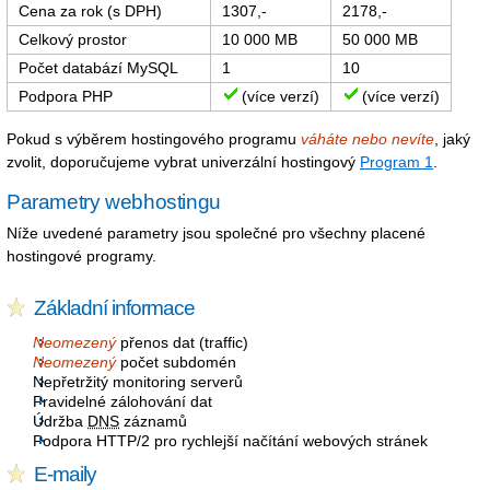
Cena za rok (s DPH)
1307,-
2178,-
Celkový prostor
10 000 MB
50 000 MB
Počet databází MySQL
1
10
Podpora PHP
(více verzí)
(více verzí)
Pokud s výběrem hostingového programu
váháte nebo nevíte
, jaký
zvolit, doporučujeme vybrat univerzální hostingový
Program 1
.
Parametry webhostingu
Níže uvedené parametry jsou společné pro všechny placené
hostingové programy.
Základní informace
Neomezený
přenos dat (traffic)
Neomezený
počet subdomén
Nepřetržitý monitoring serverů
Pravidelné zálohování dat
Údržba
DNS
záznamů
Podpora HTTP/2 pro rychlejší načítání webových stránek
E-maily