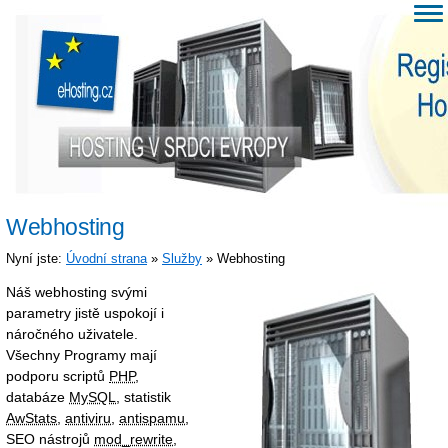
Webhosting
Nyní jste:
Úvodní strana
»
Služby
» Webhosting
Náš webhosting svými
parametry jistě uspokojí i
náročného uživatele.
Všechny Programy mají
podporu scriptů
PHP
,
databáze
MySQL
, statistik
AwStats
,
antiviru
,
antispamu
,
SEO nástrojů
mod_rewrite
,