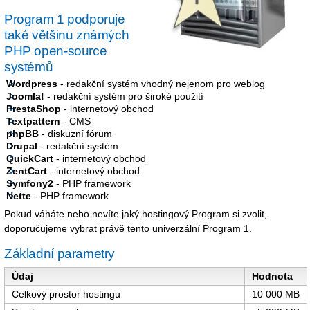
Program 1 podporuje
také většinu známých
PHP open-source
systémů
Wordpress
- redakční systém vhodný nejenom pro weblog
Joomla!
- redakční systém pro široké použití
PrestaShop
- internetový obchod
Textpattern
- CMS
phpBB
- diskuzní fórum
Drupal
- redakční systém
QuickCart
- internetový obchod
ZentCart
- internetový obchod
Symfony2
- PHP framework
Nette
- PHP framework
Pokud váháte nebo nevíte jaký hostingový Program si zvolit,
doporučujeme vybrat právě tento univerzální Program 1.
Základní parametry
Údaj
Hodnota
Celkový prostor hostingu
10 000 MB