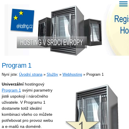
Program 1
Nyní jste:
Úvodní strana
»
Služby
»
Webhosting
» Program 1
Univerzální
hostingový
Program 1
svými parametry
jistě uspokojí i náročného
uživatele. V Programu 1
dostanete totiž ideální
kombinaci všeho co můžete
potřebovat pro provoz webu
a e-mailů na doméně.