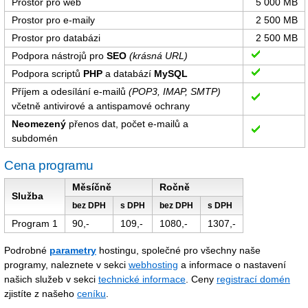
Prostor pro web
5 000 MB
Prostor pro e-maily
2 500 MB
Prostor pro databázi
2 500 MB
Podpora nástrojů pro
SEO
(krásná URL)
Podpora scriptů
PHP
a databází
MySQL
Příjem a odesílání e-mailů
(POP3, IMAP, SMTP)
včetně antivirové a antispamové ochrany
Neomezený
přenos dat, počet e-mailů a
subdomén
Cena programu
Měsíčně
Ročně
Služba
bez DPH
s DPH
bez DPH
s DPH
Program 1
90,-
109,-
1080,-
1307,-
Podrobné
parametry
hostingu, společné pro všechny naše
programy, naleznete v sekci
webhosting
a informace o nastavení
našich služeb v sekci
technické informace
. Ceny
registrací domén
zjistíte z našeho
ceníku
.