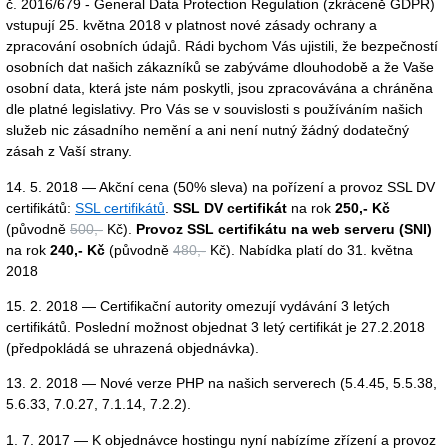
č. 2016/679 - General Data Protection Regulation (zkráceně GDPR)
vstupují 25. května 2018 v platnost nové zásady ochrany a
zpracování osobních údajů. Rádi bychom Vás ujistili, že bezpečností
osobních dat našich zákazníků se zabýváme dlouhodobě a že Vaše
osobní data, která jste nám poskytli, jsou zpracovávána a chráněna
dle platné legislativy. Pro Vás se v souvislosti s používáním našich
služeb nic zásadního nemění a ani není nutný žádný dodatečný
zásah z Vaší strany.
14. 5. 2018 — Akční cena (50% sleva) na pořízení a provoz SSL DV
certifikátů:
SSL certifikátů
.
SSL DV certifikát
na rok
250,- Kč
(původně
500,-
Kč).
Provoz SSL certifikátu na web serveru (SNI)
na rok
240,- Kč
(původně
480,-
Kč). Nabídka platí do 31. května
2018
15. 2. 2018 — Certifikační autority omezují vydávání 3 letých
certifikátů. Poslední možnost objednat 3 letý certifikát je 27.2.2018
(předpokládá se uhrazená objednávka).
13. 2. 2018 — Nové verze PHP na našich serverech (5.4.45, 5.5.38,
5.6.33, 7.0.27, 7.1.14, 7.2.2).
1. 7. 2017 — K objednávce hostingu nyní nabízíme zřízení a provoz