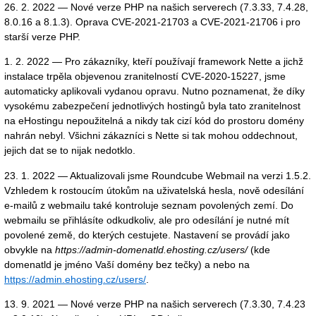
26. 2. 2022 — Nové verze PHP na našich serverech (7.3.33, 7.4.28,
8.0.16 a 8.1.3). Oprava CVE-2021-21703 a CVE-2021-21706 i pro
starší verze PHP.
1. 2. 2022 — Pro zákazníky, kteří používají framework Nette a jichž
instalace trpěla objevenou zranitelností CVE-2020-15227, jsme
automaticky aplikovali vydanou opravu. Nutno poznamenat, že díky
vysokému zabezpečení jednotlivých hostingů byla tato zranitelnost
na eHostingu nepoužitelná a nikdy tak cizí kód do prostoru domény
nahrán nebyl. Všichni zákazníci s Nette si tak mohou oddechnout,
jejich dat se to nijak nedotklo.
23. 1. 2022 — Aktualizovali jsme Roundcube Webmail na verzi 1.5.2.
Vzhledem k rostoucím útokům na uživatelská hesla, nově odesílání
e-mailů z webmailu také kontroluje seznam povolených zemí. Do
webmailu se přihlásíte odkudkoliv, ale pro odesílání je nutné mít
povolené země, do kterých cestujete. Nastavení se provádí jako
obvykle na
https://admin-domenatld.ehosting.cz/users/
(kde
domenatld je jméno Vaší domény bez tečky) a nebo na
https://admin.ehosting.cz/users/
.
13. 9. 2021 — Nové verze PHP na našich serverech (7.3.30, 7.4.23