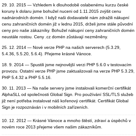
29. 10. 2015 — Vzhledem k dlouhodobě oslabenému kurzu české
koruny k dolaru jsme bohužel nuceni od 1.11.2015 zvýšit cenu
nadnárodních domén. I když naši dodavatelé nám zdražili nákupní
cenu zahraničních domén již v lednu 2015, drželi jsme stále původní
ceny pro naše zákazníky. Bohužel nákupní ceny zahraničních domén
neustále rostou. Ceny .cz domén zůstávají nezměněny.
25. 12. 2014 — Nové verze PHP na našich serverech (5.3.29,
5.4.36, 5.5.20, 5.6.4). Přejeme krásné Vánoce.
18. 9. 2014 — Spustili jsme nejnovější verzi PHP 5.6.0 v testovacím
provozu. Ostatní verze PHP jsme zaktualizovali na verze PHP 5.3.29,
PHP 5.4.32 a PHP 5.5.16.
30. 11. 2013 — Na naše servery jsme instalovali komerční certifikát
AlphaSLL od společnosti Global Sign. Pro používání SSL/TLS služeb
již není potřeba instalovat náš kořenový certifikát. Certifikát Global
Sign je rozpoznáván i v mobilních zařízeních.
10. 12. 2012 — Krásné Vánoce a mnoho štěstí, zdraví a úspěchů v
novém roce 2013 přejeme všem našim zákazníkům.