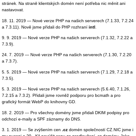
stránek. Na straně klientských domén není potřeba nic měnit ani
nastavovat.
18. 11. 2019 — Nové verze PHP na našich serverech (7.1.33, 7.2.24
a 7.3.11). Nově jsme přidali do PHP rozhraní
intl
.
9. 9. 2019 — Nové verze PHP na našich serverech (7.1.32, 7.2.22 a
7.3.9).
24. 7. 2019 — Nové verze PHP na našich serverech (7.1.30, 7.2.20
a 7.3.7).
5. 5. 2019 — Nové verze PHP na našich serverech (7.1.29, 7.2.18 a
7.3.5).
5. 3. 2019 — Nové verze PHP na našich serverech (5.6.40, 7.1.26,
7.2.15 a 7.3.2). Přidali jsme rovněž podporu pro bcmath a pro
grafický formát WebP do knihovny GD.
18. 2. 2019 — Pro všechny domény jsme přidali DKIM podpisy pro
odchozí e-maily a SPF záznamy do DNS.
3. 1. 2019 — Se zvýšením cen
.cz
domén společností CZ.NIC jsme i
my nuceni o 20,- Kč navýšit cenu za prodloužení .cz domény. Jako