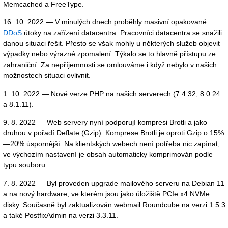
Memcached a FreeType.
16. 10. 2022 — V minulých dnech proběhly masivní opakované
DDoS
útoky na zařízení datacentra. Pracovníci datacentra se snažili
danou situaci řešit. Přesto se však mohly u některých služeb objevit
výpadky nebo výrazné zpomalení. Týkalo se to hlavně přístupu ze
zahraniční. Za nepříjemnosti se omlouváme i když nebylo v našich
možnostech situaci ovlivnit.
1. 10. 2022 — Nové verze PHP na našich serverech (7.4.32, 8.0.24
a 8.1.11).
9. 8. 2022 — Web servery nyní podporují kompresi Brotli a jako
druhou v pořadí Deflate (Gzip). Komprese Brotli je oproti Gzip o 15%
—20% úspornější. Na klientských webech není potřeba nic zapínat,
ve výchozím nastavení je obsah automaticky komprimován podle
typu souboru.
7. 8. 2022 — Byl proveden upgrade mailového serveru na Debian 11
a na nový hardware, ve kterém jsou jako úložiště PCIe x4 NVMe
disky. Současně byl zaktualizován webmail Roundcube na verzi 1.5.3
a také PostfixAdmin na verzi 3.3.11.