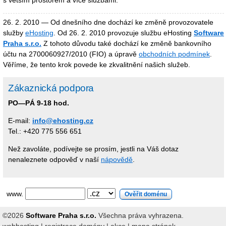
s větším prostorem a více službami.
26. 2. 2010 — Od dnešního dne dochází ke změně provozovatele
služby
eHosting
. Od 26. 2. 2010 provozuje službu eHosting
Software
Praha s.r.o.
Z tohoto důvodu také dochází ke změně bankovního
účtu na 2700060927/2010 (FIO) a úpravě
obchodních podmínek
.
Věříme, že tento krok povede ke zkvalitnění našich služeb.
Zákaznická podpora
PO—PÁ 9-18 hod.
E-mail:
info@ehosting.cz
Tel.: +420 775 556 651
Než zavoláte, podívejte se prosím, jestli na Váš dotaz
nenaleznete odpověď v naší
nápovědě
.
www.
©2026
Software Praha s.r.o.
Všechna práva vyhrazena.