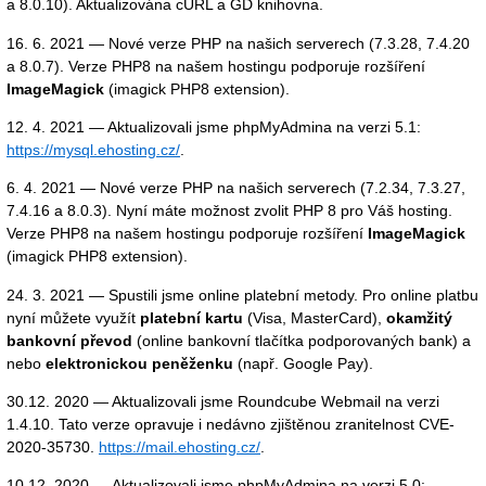
a 8.0.10). Aktualizována cURL a GD knihovna.
16. 6. 2021 — Nové verze PHP na našich serverech (7.3.28, 7.4.20
a 8.0.7). Verze PHP8 na našem hostingu podporuje rozšíření
ImageMagick
(imagick PHP8 extension).
12. 4. 2021 — Aktualizovali jsme phpMyAdmina na verzi 5.1:
https://mysql.ehosting.cz/
.
6. 4. 2021 — Nové verze PHP na našich serverech (7.2.34, 7.3.27,
7.4.16 a 8.0.3). Nyní máte možnost zvolit PHP 8 pro Váš hosting.
Verze PHP8 na našem hostingu podporuje rozšíření
ImageMagick
(imagick PHP8 extension).
24. 3. 2021 — Spustili jsme online platební metody. Pro online platbu
nyní můžete využít
platební kartu
(Visa, MasterCard),
okamžitý
bankovní převod
(online bankovní tlačítka podporovaných bank) a
nebo
elektronickou peněženku
(např. Google Pay).
30.12. 2020 — Aktualizovali jsme Roundcube Webmail na verzi
1.4.10. Tato verze opravuje i nedávno zjištěnou zranitelnost CVE-
2020-35730.
https://mail.ehosting.cz/
.
10.12. 2020 — Aktualizovali jsme phpMyAdmina na verzi 5.0: