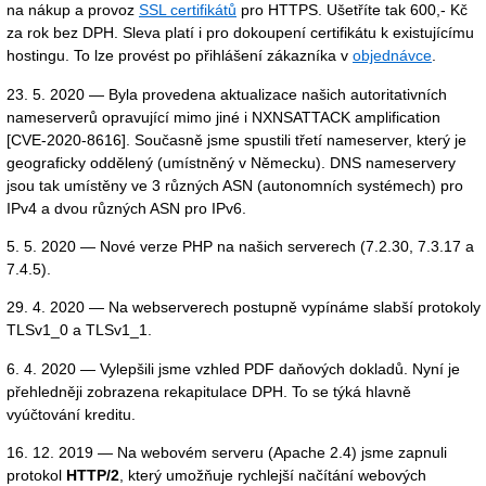
na nákup a provoz
SSL certifikátů
pro HTTPS. Ušetříte tak 600,- Kč
za rok bez DPH. Sleva platí i pro dokoupení certifikátu k existujícímu
hostingu. To lze provést po přihlášení zákazníka v
objednávce
.
23. 5. 2020 — Byla provedena aktualizace našich autoritativních
nameserverů opravující mimo jiné i NXNSATTACK amplification
[CVE-2020-8616]. Současně jsme spustili třetí nameserver, který je
geograficky oddělený (umístněný v Německu). DNS nameservery
jsou tak umístěny ve 3 různých ASN (autonomních systémech) pro
IPv4 a dvou různých ASN pro IPv6.
5. 5. 2020 — Nové verze PHP na našich serverech (7.2.30, 7.3.17 a
7.4.5).
29. 4. 2020 — Na webserverech postupně vypínáme slabší protokoly
TLSv1_0 a TLSv1_1.
6. 4. 2020 — Vylepšili jsme vzhled PDF daňových dokladů. Nyní je
přehledněji zobrazena rekapitulace DPH. To se týká hlavně
vyúčtování kreditu.
16. 12. 2019 — Na webovém serveru (Apache 2.4) jsme zapnuli
protokol
HTTP/2
, který umožňuje rychlejší načítání webových