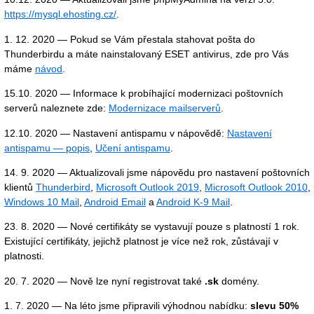
https://mysql.ehosting.cz/
.
1. 12. 2020 — Pokud se Vám přestala stahovat pošta do
Thunderbirdu a máte nainstalovaný ESET antivirus, zde pro Vás
máme
návod
.
15.10. 2020 — Informace k probíhající modernizaci poštovních
serverů naleznete zde:
Modernizace mailserverů
.
12.10. 2020 — Nastavení antispamu v nápovědě:
Nastavení
antispamu — popis
,
Učení antispamu
.
14. 9. 2020 — Aktualizovali jsme nápovědu pro nastavení poštovních
klientů
Thunderbird
,
Microsoft Outlook 2019
,
Microsoft Outlook 2010
,
Windows 10 Mail
,
Android Email
a
Android K-9 Mail
.
23. 8. 2020 — Nové certifikáty se vystavují pouze s platností 1 rok.
Existující certifikáty, jejichž platnost je více než rok, zůstávají v
platnosti.
20. 7. 2020 — Nově lze nyní registrovat také
.sk
domény.
1. 7. 2020 — Na léto jsme připravili výhodnou nabídku:
slevu 50%