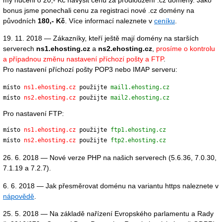
bonus jsme ponechali cenu za registraci nové .cz domény na
původních
180,- Kč
. Více informací naleznete v
ceníku
.
19. 11. 2018 — Zákazníky, kteří ještě mají domény na starších
serverech
ns1.ehosting.cz
a
ns2.ehosting.cz
,
prosíme o kontrolu
a případnou změnu nastavení příchozí pošty a FTP
.
Pro nastavení příchozí pošty POP3 nebo IMAP serveru:
místo 
ns1.ehosting.cz
 použijte 
mail1.ehosting.cz
místo 
ns2.ehosting.cz
 použijte 
mail2.ehosting.cz
Pro nastavení FTP:
místo 
ns1.ehosting.cz
 použijte 
ftp1.ehosting.cz
místo 
ns2.ehosting.cz
 použijte 
ftp2.ehosting.cz
26. 6. 2018 — Nové verze PHP na našich serverech (5.6.36, 7.0.30,
7.1.19 a 7.2.7).
6. 6. 2018 — Jak přesměrovat doménu na variantu https naleznete v
nápovědě
.
25. 5. 2018 — Na základě nařízení Evropského parlamentu a Rady