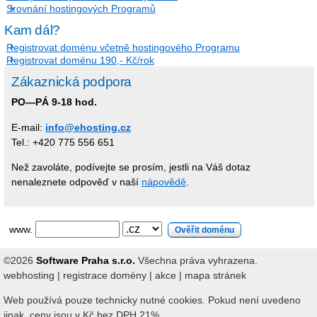
Srovnání hostingových Programů
Kam dál?
Registrovat doménu včetně hostingového Programu
Registrovat doménu 190,- Kč/rok
Zákaznická podpora
PO—PÁ 9-18 hod.
E-mail:
info@ehosting.cz
Tel.: +420 775 556 651
Než zavoláte, podívejte se prosím, jestli na Váš dotaz
nenaleznete odpověď v naší
nápovědě
.
www.
©2026
Software Praha s.r.o.
Všechna práva vyhrazena.
webhosting
|
registrace domény
|
akce
|
mapa stránek
Web používá pouze technicky nutné cookies. Pokud není uvedeno
jinak, ceny jsou v Kč bez DPH 21%.