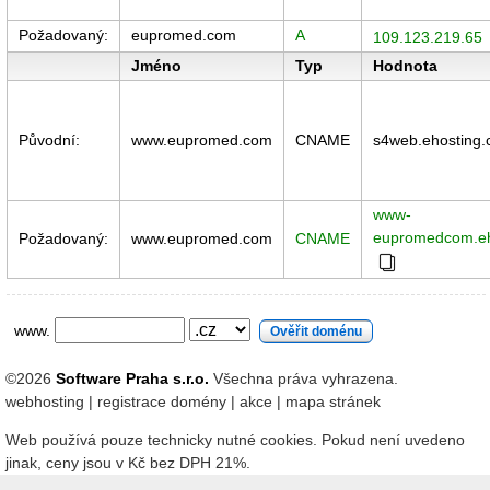
Požadovaný:
eupromed.com
A
109.123.219.65
Jméno
Typ
Hodnota
Původní:
www.eupromed.com
CNAME
s4web.ehosting.
www-
eupromedcom.eh
Požadovaný:
www.eupromed.com
CNAME
www.
©2026
Software Praha s.r.o.
Všechna práva vyhrazena.
webhosting
|
registrace domény
|
akce
|
mapa stránek
Web používá pouze technicky nutné cookies. Pokud není uvedeno
jinak, ceny jsou v Kč bez DPH 21%.